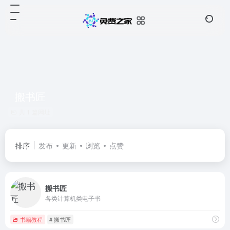
搬书匠
共 1 篇网址
排序
发布
更新
浏览
点赞
搬书匠
各类计算机类电子书
书籍教程
# 搬书匠