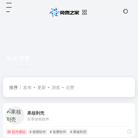
果核博客
共 1 篇网址
排序
发布
更新
浏览
点赞
果核剥壳
分享绿色软件
软件驿站
# 便携软件
# 免费软件
# 果核剥壳