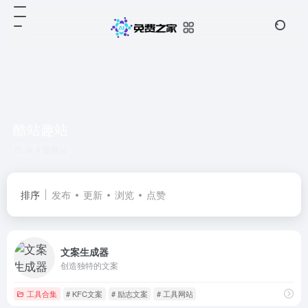
酷站趣站
共 4 篇网址
排序
发布
更新
浏览
点赞
文案生成器
创造独特的文案
工具合集
# KFC文案
# 励志文案
# 工具网站