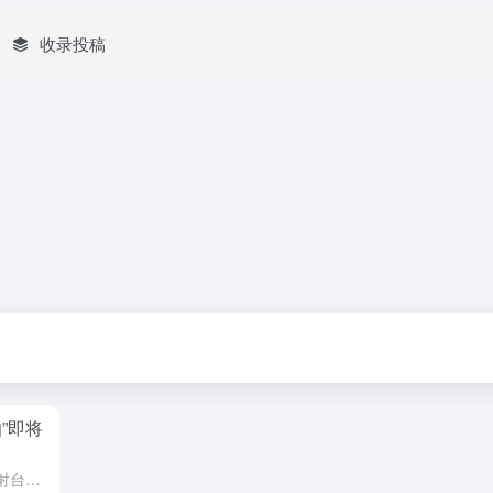
收录投稿
”即将
搭载“柯伊伯计划”卫星的火箭在发射台上 凤凰网科技讯 北京时间9月16日，据彭博社报道，亚马逊公司的一位高管表示，其卫星互联网计划在2026年第一季度末，为美国、加拿大、法国、德国和英国提供服务。 亚...