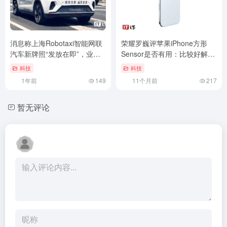
消息称上海Robotaxi智能网联
荣耀罗巍评苹果iPhone方形
汽车新牌照“发放在即”，业界
Sensor是否有用：比较好解决
人士回应称“概率很大”
直播横竖屏，对DCut等模组小
科技
科技
型化不友好
1年前
149
11个月前
217
暂无评论