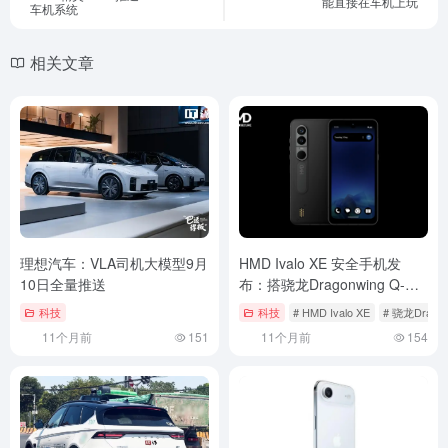
能直接在车机上玩
车机系统
相关文章
理想汽车：VLA司机大模型9月
HMD Ivalo XE 安全手机发
10日全量推送
布：搭骁龙Dragonwing Q-
6690处理器
科技
科技
# HMD Ivalo XE
# 骁龙Dragon
11个月前
151
11个月前
154