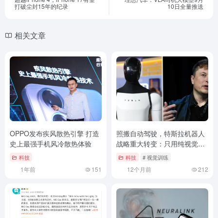
打破尘封15年的纪录
10日全量推送
相关文章
OPPO发布疾风散热引擎 打造
照搬自动驾驶，特斯拉机器人
史上最强手机风冷散热体验
战略重大转变：只用纯视觉训
练
科技
科技
# 视觉训练
1年前
151
12个月前
212