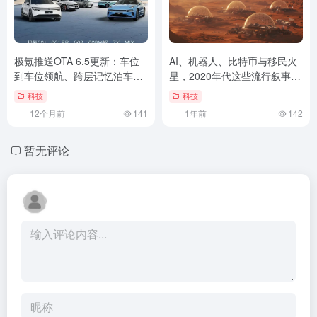
极氪推送OTA 6.5更新：车位
AI、机器人、比特币与移民火
到车位领航、跨层记忆泊车等
星，2020年代这些流行叙事你
功能上线
未必真的听懂了
科技
科技
12个月前
141
1年前
142
暂无评论