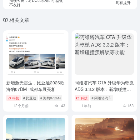
播横竖屏，对DCut等模组小型化
均有提升
不友好
相关文章
新增激光雷达，比亚迪2026款
阿维塔汽车 OTA 升级华为乾崑
海豹07DM-i成都车展亮相
ADS 3.3.2 版本：新增碰撞预
解锁等功能
科技
# 比亚迪
# 海豹07DM-i
科技
# 阿维塔汽车
12个月前
143
1年前
153