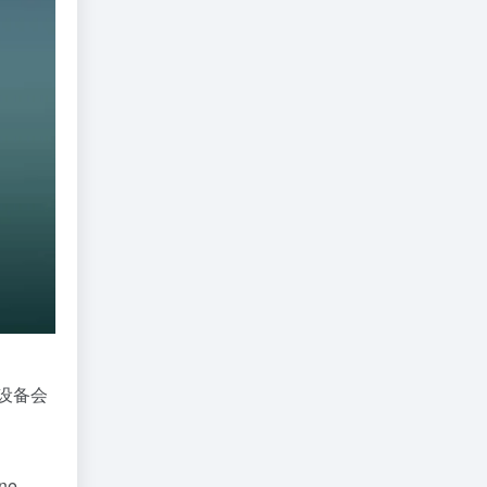
，设备会
ne。