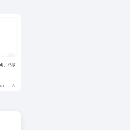
跑、鸿蒙
168
0