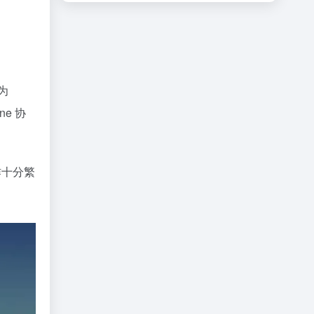
果为
e 协
操作十分繁