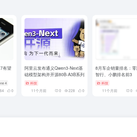
 17有望
阿里云发布通义Qwen3-Next基
8月车企销量排名：零
础模型架构并开源80B-A3B系列
智行、小鹏排名前3
one 4
科技
科技
64
0
11个月前
0
228
0
11个月前
0