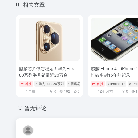
相关文章
麒麟芯片供货稳定！华为Pura
超越iPhone 4，iPhone
80系列半月销量近20万台
打破尘封15年的纪录
科技
# 华为Pura 80系列
# 麒麟芯片
科技
# iPhone 17
# iPh
1年前
0
162
0
12个月前
0
1
暂无评论