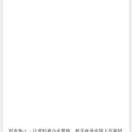
职友集
：让求职者少走弯路。每天收录全国上百家招