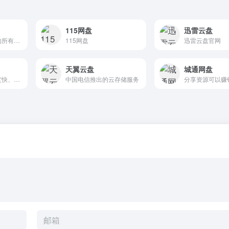
115网盘
迅雷云盘
轻松安全地访问您的所有内容
115网盘
迅雷云盘官网
天翼云盘
城通网盘
阿里云盘是一款速度快、不打扰、够安全、易于分享的个人网盘，欢...
中国电信推出的云存储服务
分享资源可以赚