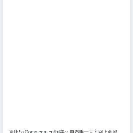
真快乐(Gome.com.cn)
国美
电器唯一官方网上商城，