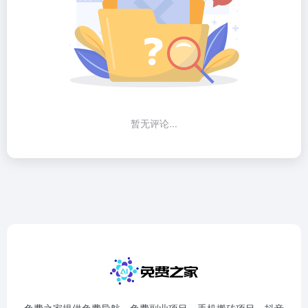
暂无评论...