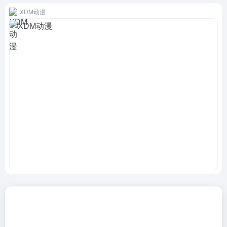
XDM动漫