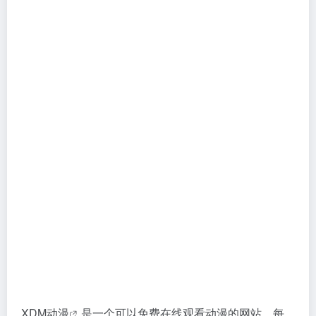
XDM动漫
是一个可以免费在线观看动漫的网站，每