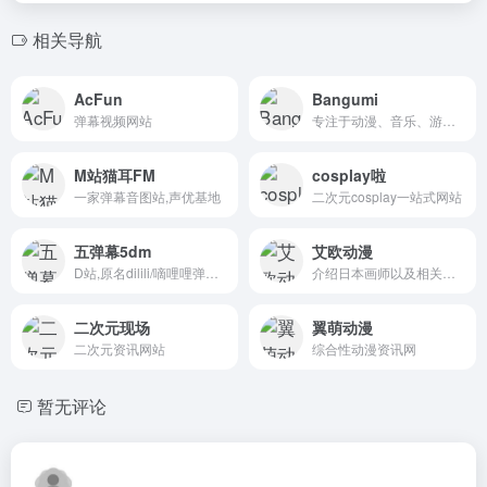
相关导航
AcFun
Bangumi
弹幕视频网站
专注于动漫、音乐、游戏领域
M站猫耳FM
cosplay啦
一家弹幕音图站,声优基地
二次元cosplay一站式网站
五弹幕5dm
艾欧动漫
D站,原名dilili/嘀哩哩弹幕网
介绍日本画师以及相关动漫资讯的网站
二次元现场
翼萌动漫
二次元资讯网站
综合性动漫资讯网
暂无评论