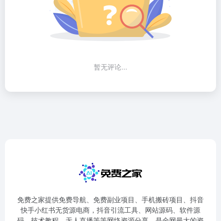
暂无评论...
免费之家提供免费导航、免费副业项目、手机搬砖项目、抖音
快手小红书无货源电商，抖音引流工具、网站源码、软件源
码、技术教程、无人直播等等网络资源分享，是全网最大的资