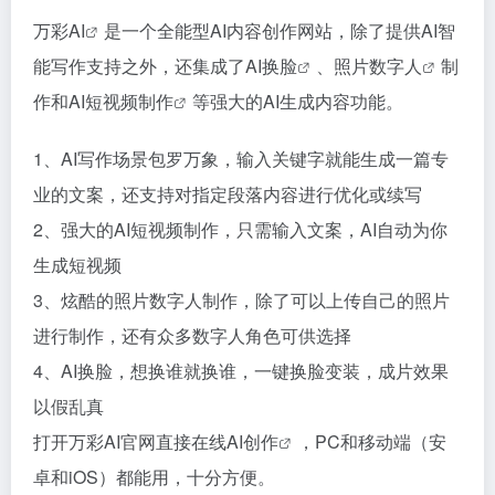
万彩AI
是一个全能型AI内容创作网站，除了提供AI智
能写作支持之外，还集成了
AI换脸
、
照片数字人
制
作和AI
短视频制作
等强大的AI生成内容功能。
1、AI写作场景包罗万象，输入关键字就能生成一篇专
业的文案，还支持对指定段落内容进行优化或续写
2、强大的AI短视频制作，只需输入文案，AI自动为你
生成短视频
3、炫酷的照片数字人制作，除了可以上传自己的照片
进行制作，还有众多数字人角色可供选择
4、AI换脸，想换谁就换谁，一键换脸变装，成片效果
以假乱真
打开万彩AI官网直接在线
AI创作
，PC和移动端（安
卓和iOS）都能用，十分方便。