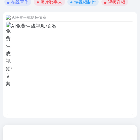
# 在线写作
# 照片数字人
# 短视频制作
# 视频音频
AI免费生成视频/文案