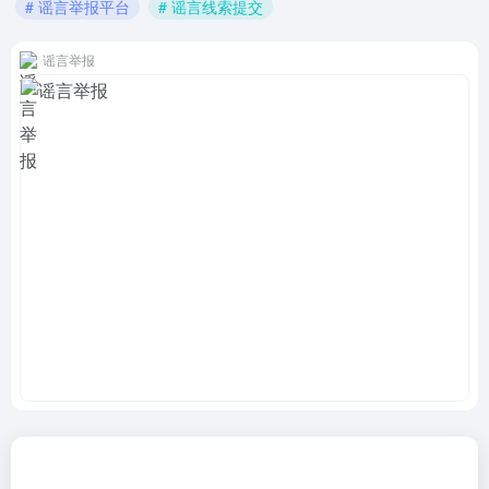
# 谣言举报平台
# 谣言线索提交
谣言举报