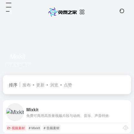
Mixkit
共 1 篇网址
排序
发布
更新
浏览
点赞
Mixkit
免费可商用高质量视频片段与动画、音乐、声音特效
视频素材
# Mixkit
# 音频素材