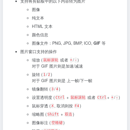
支持将剪贴板中的以下内容转为图片
图像
纯文本
HTML 文本
颜色信息
图像文件：PNG, JPG, BMP, ICO,
GIF
等
图片窗口支持的操作
缩放 (
或者
/
)
鼠标滚轮
+
-
对于 GIF 图片则是加速/减速
旋转 (
/
)
1
2
对于 GIF 图片则是 上一帧/下一帧
镜像翻转 (
/
)
3
4
设置透明度 (
+
或者
+
/
)
Ctrl
鼠标滚轮
Ctrl
+
-
鼠标穿透 (
, 取消则按
)
X
F4
缩略图 (
+
)
Shift
双击
图像标注 (
)
空格键