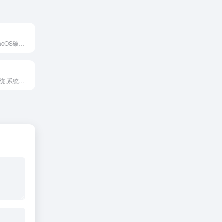
mac应用软件,macOS破解软件,Windows破解软件
封装系统,重装系统,系统教程,系统下载,资源分享