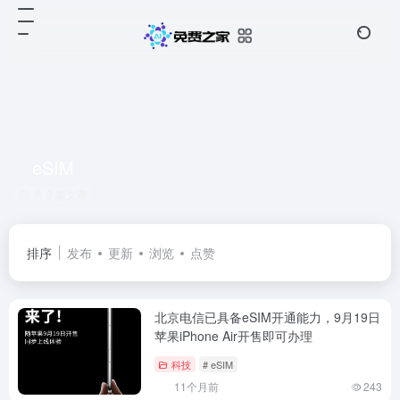
eSIM
共 2 篇文章
排序
发布
更新
浏览
点赞
北京电信已具备eSIM开通能力，9月19日
苹果iPhone Air开售即可办理
科技
# eSIM
11个月前
243